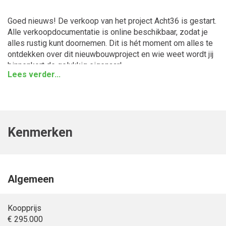
Goed nieuws! De verkoop van het project Acht36 is gestart.
Alle verkoopdocumentatie is online beschikbaar, zodat je
alles rustig kunt doornemen. Dit is hét moment om alles te
ontdekken over dit nieuwbouwproject en wie weet wordt jij
binnenkort de gelukkig eigenaar!
Lees verder...
In Hoogezand verrijst Acht36: een modern
nieuwbouwproject met 36 duurzame koopwoningen op de
plek van de voormalige schoollocatie De Achtbaan. Je hebt
keuze uit appartementen, rijwoningen en ruime twee-onder-
Kenmerken
een-kapwoningen, allemaal centraal gelegen met alle
voorzieningen binnen handbereik. De woningen zijn
duurzaam en modern afgewerkt. Perfect voor starters die
hun eerste stap zetten, jonge gezinnen die ruimte zoeken,
of doorstromers die centraal willen wonen met alle
Algemeen
gemakken binnen handbereik.
Koopprijs
Appartement type F
€ 295.000
Type F is een bijzonder appartement dat slechts één keer