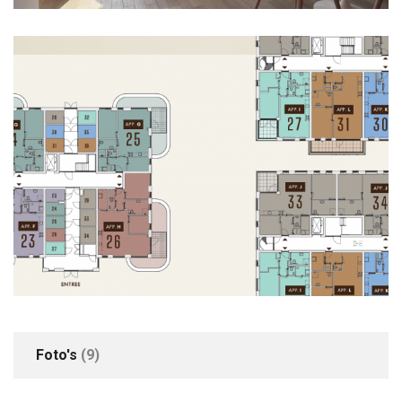
Buitenruimte
Locatie
In woonwijk
Parkeren
Parkeer mogelijkheden
Openbaar parkeren
+4
Foto's
(9)