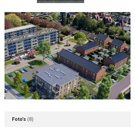
Locatie
In woonwijk
Parkeren
Parkeer mogelijkheden
Openbaar parkeren
+3
Foto's
(8)