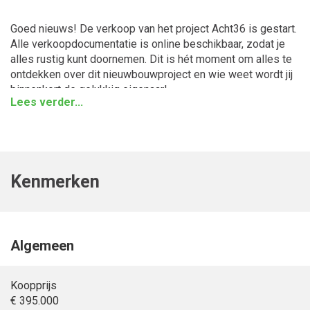
Goed nieuws! De verkoop van het project Acht36 is gestart.
Alle verkoopdocumentatie is online beschikbaar, zodat je
alles rustig kunt doornemen. Dit is hét moment om alles te
ontdekken over dit nieuwbouwproject en wie weet wordt jij
binnenkort de gelukkig eigenaar!
Lees verder...
In Hoogezand verrijst Acht36: een modern
nieuwbouwproject met 36 duurzame koopwoningen op de
plek van de voormalige schoollocatie De Achtbaan. Je hebt
keuze uit appartementen, rijwoningen en ruime twee-onder-
Kenmerken
een-kapwoningen, allemaal centraal gelegen met alle
voorzieningen binnen handbereik. De woningen zijn
duurzaam en modern afgewerkt. Perfect voor starters die
hun eerste stap zetten, jonge gezinnen die ruimte zoeken,
of doorstromers die centraal willen wonen met alle
Algemeen
gemakken binnen handbereik.
Koopprijs
Hoekwoningen (bouwnummer 15 en 22) - Type Primus
€ 395.000
De hoekwoning bouwnummer 15 biedt volop ruimte,