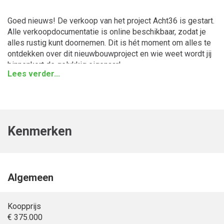
Goed nieuws! De verkoop van het project Acht36 is gestart.
Alle verkoopdocumentatie is online beschikbaar, zodat je
alles rustig kunt doornemen. Dit is hét moment om alles te
ontdekken over dit nieuwbouwproject en wie weet wordt jij
binnenkort de gelukkig eigenaar!
Lees verder...
In Hoogezand verrijst Acht36: een modern
nieuwbouwproject met 36 duurzame koopwoningen op de
plek van de voormalige schoollocatie De Achtbaan. Je hebt
keuze uit appartementen, rijwoningen en ruime twee-onder-
Kenmerken
een-kapwoningen, allemaal centraal gelegen met alle
voorzieningen binnen handbereik. De woningen zijn
duurzaam en modern afgewerkt. Perfect voor starters die
hun eerste stap zetten, jonge gezinnen die ruimte zoeken,
of doorstromers die centraal willen wonen met alle
Algemeen
gemakken binnen handbereik.
Koopprijs
Tussenwoningen (bouwnummer 16 t/m 21) - Type Primus
€ 375.000
De tussenwoning bouwnummers 17 biedt net dat beetje