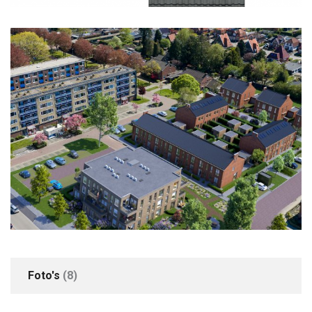
Locatie
In woonwijk
Parkeren
Parkeer mogelijkheden
Openbaar parkeren
+3
Foto's
(8)