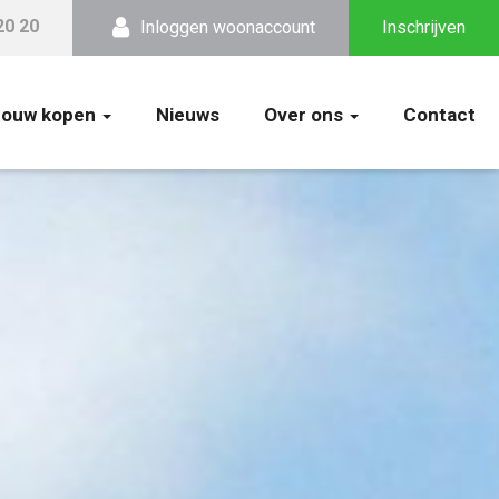
20 20
Inloggen woonaccount
Inschrijven
bouw kopen
Nieuws
Over ons
Contact