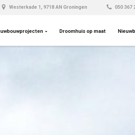
Westerkade 1, 9718 AN Groningen
050 367 
euwbouwprojecten
Droomhuis op maat
Nieuw