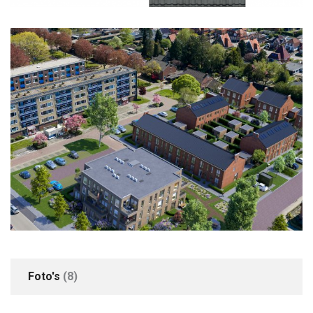
Locatie
In woonwijk
Parkeren
Parkeer mogelijkheden
Openbaar parkeren
+3
Foto's
(8)