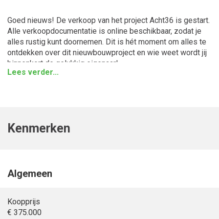
Goed nieuws! De verkoop van het project Acht36 is gestart.
Alle verkoopdocumentatie is online beschikbaar, zodat je
alles rustig kunt doornemen. Dit is hét moment om alles te
ontdekken over dit nieuwbouwproject en wie weet wordt jij
binnenkort de gelukkig eigenaar!
Lees verder...
In Hoogezand verrijst Acht36: een modern
nieuwbouwproject met 36 duurzame koopwoningen op de
plek van de voormalige schoollocatie De Achtbaan. Je hebt
keuze uit appartementen, rijwoningen en ruime twee-onder-
Kenmerken
een-kapwoningen, allemaal centraal gelegen met alle
voorzieningen binnen handbereik. De woningen zijn
duurzaam en modern afgewerkt. Perfect voor starters die
hun eerste stap zetten, jonge gezinnen die ruimte zoeken,
of doorstromers die centraal willen wonen met alle
Algemeen
gemakken binnen handbereik.
Koopprijs
Tussenwoningen (bouwnummer 16 t/m 21) - Type Primus
€ 375.000
De tussenwoning bouwnummer 16 biedt net dat beetje