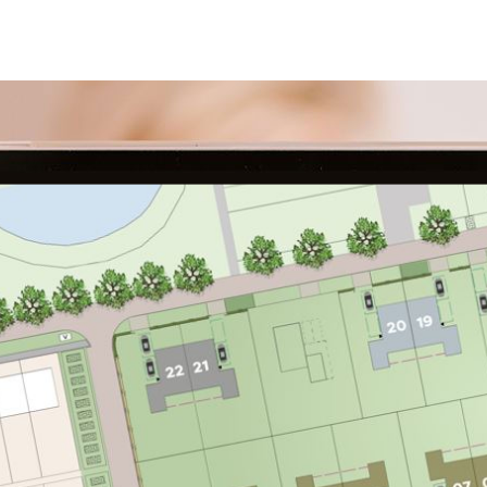
bergzolders, bergingen of andere ruimten zijn gerekend,
terwijl deze volgens de NEN2580 niet als woonoppervlak
zijn aan te merken. Afhankelijk van de mogelijkheden kunt u
bijvoorbeeld voor een bergzolder een dakraam toepassen,
waardoor deze ruimte eventueel alsnog als woonoppervlak
kan worden gerekend. Vraag de makelaar voor meer
informatie en eventuele mogelijkheden.