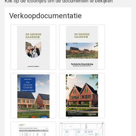
Klik op de icoontjes om de documenten te bekijken
Verkoopdocumentatie
Bekijken
Bekijken Brochure
Verkoopdocumentatie
Bekijken
Bekijken Sanitair en
Kopersboekje
tegelwerk
Bruynzeel