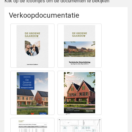
Klik op de icoontjes om de documenten te bekijken
Verkoopdocumentatie
Bekijken
Bekijken Brochure
Verkoopdocumentatie
Bekijken
Bekijken Sanitair en
Kopersboekje
tegelwerk
Bruynzeel