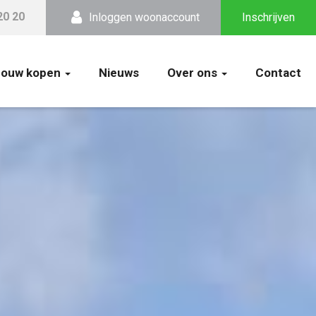
20 20
Inloggen woonaccount
Inschrijven
bouw kopen
Nieuws
Over ons
Contact