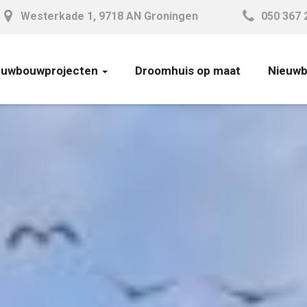
Westerkade 1, 9718 AN Groningen
050 367 
euwbouwprojecten
Droomhuis op maat
Nieuw