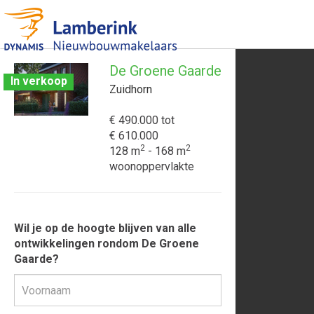
De Groene Gaarde
In verkoop
Zuidhorn
€ 490.000
tot
€ 610.000
2
2
128 m
- 168 m
woonoppervlakte
Wil je op de hoogte blijven van alle
ontwikkelingen rondom De Groene
Gaarde?