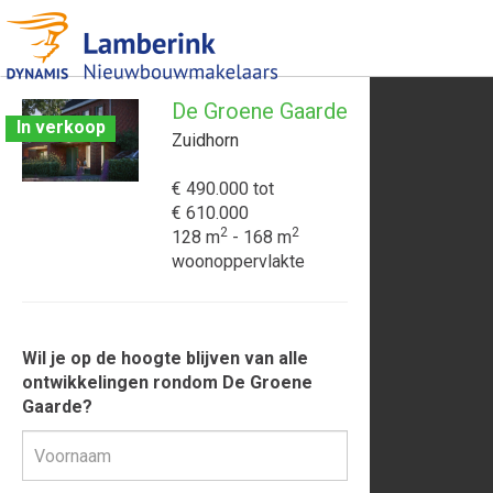
De Groene Gaarde
In verkoop
Zuidhorn
€ 490.000
tot
€ 610.000
2
2
128 m
- 168 m
woonoppervlakte
Wil je op de hoogte blijven van alle
ontwikkelingen rondom De Groene
Gaarde?