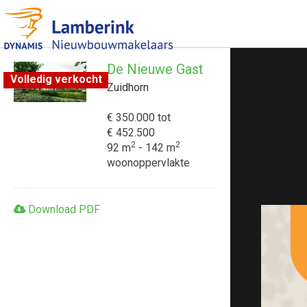
De Nieuwe Gast
Volledig verkocht
Zuidhorn
€ 350.000
tot
€ 452.500
2
2
92 m
- 142 m
woonoppervlakte
Download PDF