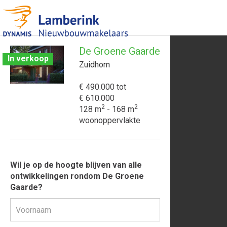
De Groene Gaarde
In verkoop
Zuidhorn
€ 490.000
tot
€ 610.000
2
2
128 m
- 168 m
woonoppervlakte
Wil je op de hoogte blijven van alle
ontwikkelingen rondom De Groene
Gaarde?