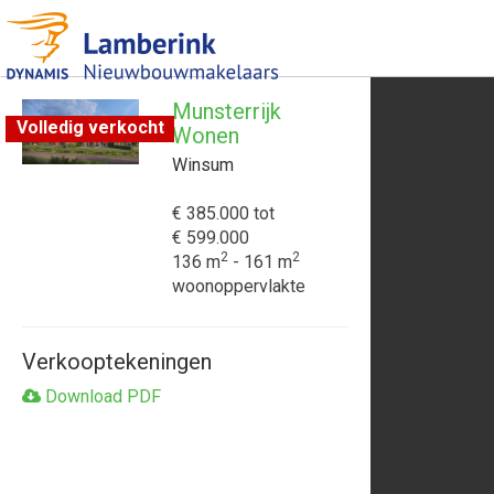
Munsterrijk
Volledig verkocht
Wonen
Winsum
€ 385.000
tot
€ 599.000
2
2
136 m
- 161 m
woonoppervlakte
Verkooptekeningen
Download PDF