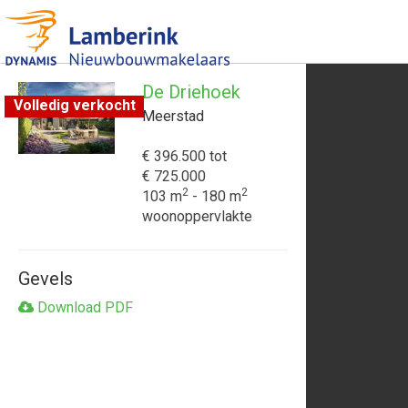
De Driehoek
Volledig verkocht
Meerstad
€ 396.500
tot
€ 725.000
2
2
103 m
- 180 m
woonoppervlakte
Gevels
Download PDF