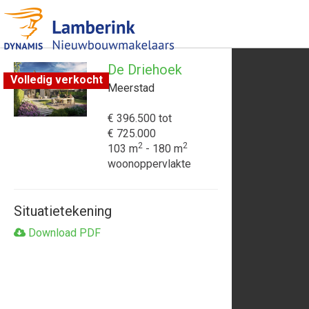
De Driehoek
Volledig verkocht
Meerstad
€ 396.500
tot
€ 725.000
2
2
103 m
- 180 m
woonoppervlakte
Situatietekening
Download PDF